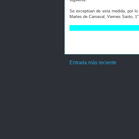
Se exceptúan de esta medida, por lo 
Martes de Carnaval, Viernes Santo, 1°
Entrada más reciente