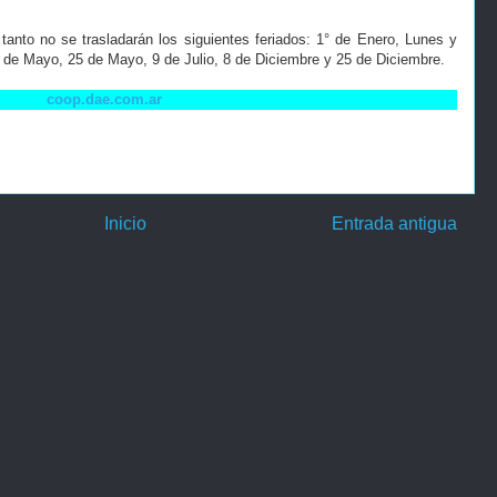
tanto no se trasladarán los siguientes feriados:
1° de Enero, Lunes y
 de Mayo, 25 de Mayo, 9 de Julio, 8 de Diciembre y 25 de Diciembre.
coop.dae.com.ar
Inicio
Entrada antigua