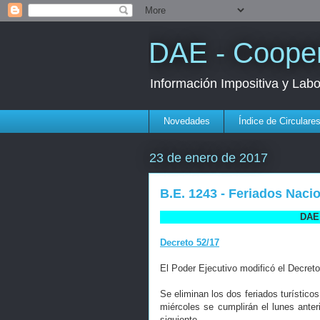
DAE - Cooper
Información Impositiva y Lab
Novedades
Índice de Circulare
23 de enero de 2017
B.E. 1243 - Feriados Naci
DAE 
Decreto 52/17
El Poder Ejecutivo modificó el Decret
Se eliminan los dos feriados turístico
miércoles se cumplirán el lunes anter
siguiente.