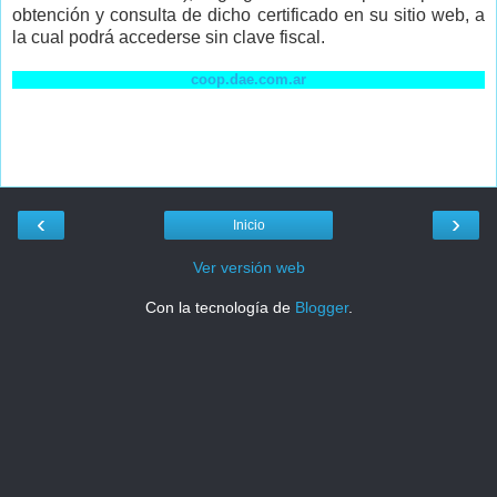
obtención y consulta de dicho certificado en su sitio web, a
la cual podrá accederse sin clave fiscal.
coop.dae.com.ar
‹
›
Inicio
Ver versión web
Con la tecnología de
Blogger
.