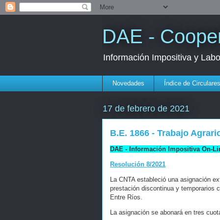
DAE - Cooper
Información Impositiva y Lab
Novedades
Índice de Circulare
17 de febrero de 2021
B.E. 1866 - Trabajo Agrari
DAE - Información Impositiva On-Li
Resolución 8/2021
La CNTA estableció una asignación ext
prestación discontinua y temporarios 
Entre Ríos.
La asignación se abonará en tres cuot