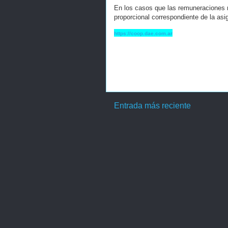
En los casos que las remuneraciones n
proporcional correspondiente de la asi
https://coop.dae.com.ar
Entrada más reciente