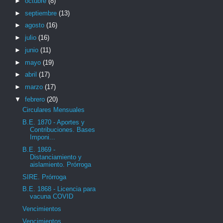
►
octubre
(8)
►
septiembre
(13)
►
agosto
(16)
►
julio
(16)
►
junio
(11)
►
mayo
(19)
►
abril
(17)
►
marzo
(17)
▼
febrero
(20)
Circulares Mensuales
B.E. 1870 - Aportes y
Contribuciones. Bases
Imponi...
B.E. 1869 -
Distanciamiento y
aislamiento. Prórroga
SIRE. Prórroga
B.E. 1868 - Licencia para
vacuna COVID
Vencimientos
Vencimientos