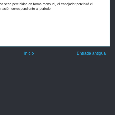
o sean percibidas en forma mensual, el trabajador percibirá el
gnación correspondiente al período.
Inicio
Entrada antigua