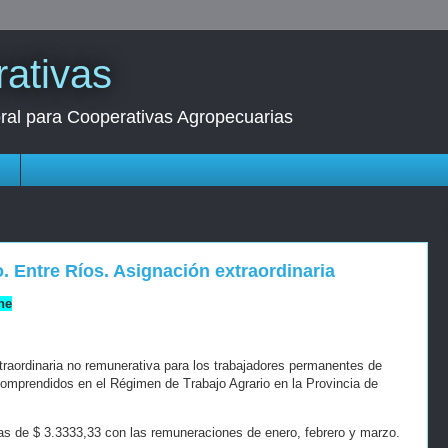
ativas
oral para Cooperativas Agropecuarias
s
o. Entre Ríos. Asignación extraordinaria
ne
raordinaria no remunerativa para los trabajadores permanentes de
comprendidos en el Régimen de Trabajo Agrario en la Provincia de
as de $ 3.3333,33 con las remuneraciones de enero, febrero y marzo.