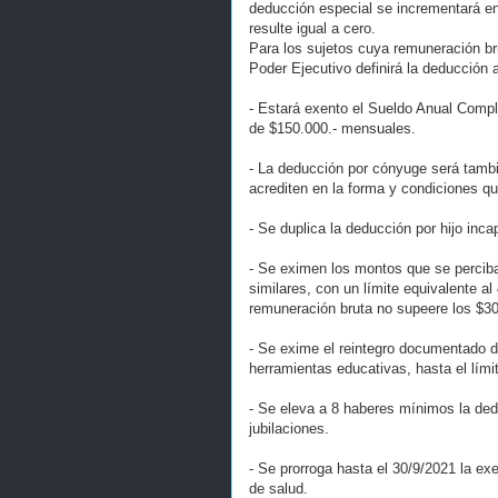
deducción especial se incrementará en
resulte igual a cero.
Para los sujetos cuya remuneración br
Poder Ejecutivo definirá la deducción 
- Estará exento el Sueldo Anual Compl
de $150.000.- mensuales.
- La deducción por cónyuge será tambi
acrediten en la forma y condiciones q
- Se duplica la deducción por hijo inca
- Se eximen los montos que se perciba
similares, con un límite equivalente a
remuneración bruta no supeere los $3
- Se exime el reintegro documentado de
herramientas educativas, hasta el lími
- Se eleva a 8 haberes mínimos la ded
jubilaciones.
- Se prorroga hasta el 30/9/2021 la ex
de salud.