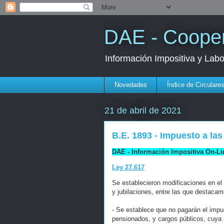
DAE - Cooper
Información Impositiva y Lab
Novedades
Índice de Circulare
21 de abril de 2021
B.E. 1893 - Impuesto a la
DAE - Información Impositiva On-Li
Ley 27.617
Se establecieron modificaciones en el
y jubilaciones, entre las que destacam
- Se establece que no pagarán el impue
pensionados, y cargos públicos, cuya 