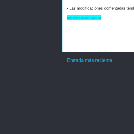
- Las modificaciones comentadas tendr
https://coop.dae.com.ar
Entrada más reciente