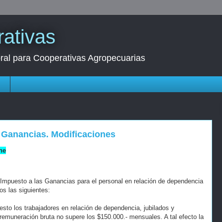
ativas
oral para Cooperativas Agropecuarias
s
s Ganancias. Modificaciones
ne
 Impuesto a las Ganancias para el personal en relación de dependencia
os las siguientes:
sto los trabajadores en relación de dependencia, jubilados y
remuneración bruta no supere los $150.000.- mensuales. A tal efecto la