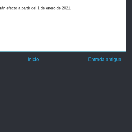
án efecto a partir del 1 de enero de 2021.
Inicio
Entrada antigua