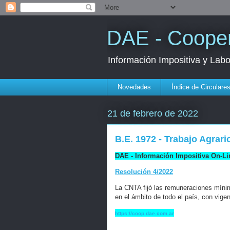
DAE - Cooper
Información Impositiva y Lab
Novedades
Índice de Circulare
21 de febrero de 2022
B.E. 1972 - Trabajo Agrari
DAE - Información Impositiva On-Li
Resolución 4/2022
La CNTA fijó las remuneraciones mínim
en el ámbito de todo el país, con vige
https://coop.dae.com.ar