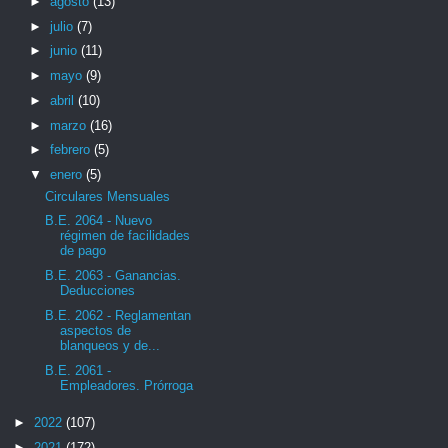
►
agosto
(13)
►
julio
(7)
►
junio
(11)
►
mayo
(9)
►
abril
(10)
►
marzo
(16)
►
febrero
(5)
▼
enero
(5)
Circulares Mensuales
B.E. 2064 - Nuevo
régimen de facilidades
de pago
B.E. 2063 - Ganancias.
Deducciones
B.E. 2062 - Reglamentan
aspectos de
blanqueos y de...
B.E. 2061 -
Empleadores. Prórroga
►
2022
(107)
►
2021
(172)