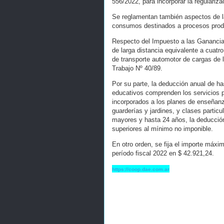
556/2022, para incorporar la regulariz
Se reglamentan también aspectos de la
consumos destinados a procesos prod
Respecto del Impuesto a las Ganancias
de larga distancia equivalente a cuatr
de transporte automotor de cargas de l
Trabajo Nº 40/89.
Por su parte, la deducción anual de h
educativos comprenden los servicios p
incorporados a los planes de enseñanza
guarderías y jardines, y clases particu
mayores y hasta 24 años, la deducción
superiores al mínimo no imponible.
En otro orden, se fija el importe máxi
período fiscal 2022 en $ 42.921,24.
https://coop.dae.com.ar