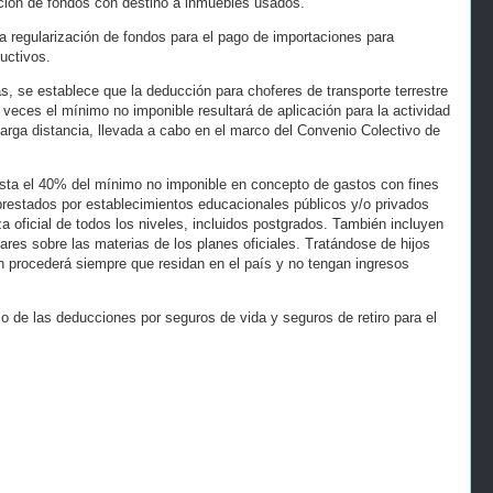
ación de fondos con destino a inmuebles usados.
 regularización de fondos para el pago de importaciones para
uctivos.
, se establece que la deducción para choferes de transporte terrestre
o veces el mínimo no imponible resultará de aplicación para la actividad
arga distancia, llevada a cabo en el marco del Convenio Colectivo de
asta el 40% del mínimo no imponible en concepto de gastos con fines
restados por establecimientos educacionales públicos y/o privados
 oficial de todos los niveles, incluidos postgrados. También incluyen
lares sobre las materias de los planes oficiales. Tratándose de hijos
 procederá siempre que residan en el país y no tengan ingresos
mo de las deducciones por seguros de vida y seguros de retiro para el