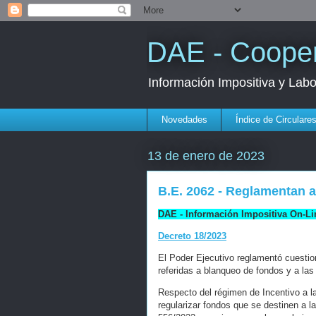
DAE - Cooper
Información Impositiva y Lab
Novedades
Índice de Circulare
13 de enero de 2023
B.E. 2062 - Reglamentan 
DAE - Información Impositiva On-Li
Decreto 18/2023
El Poder Ejecutivo reglamentó cuestio
referidas a blanqueo de fondos y a la
Respecto del régimen de Incentivo a l
regularizar fondos que se destinen a l