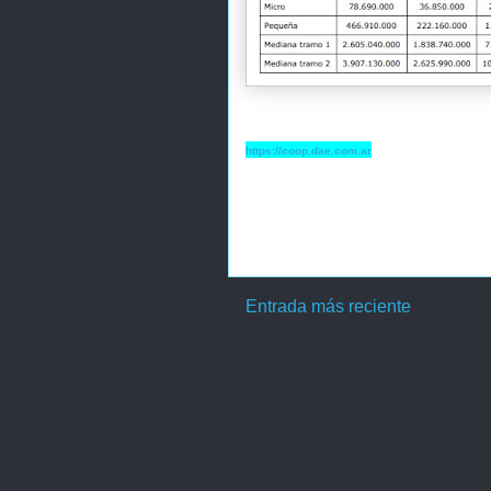
https://coop.dae.com.ar
Entrada más reciente