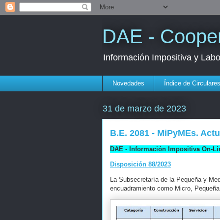
DAE - Cooper
Información Impositiva y Lab
Novedades
Índice de Circulare
31 de marzo de 2023
B.E. 2081 - MiPyMEs. Act
DAE - Información Impositiva On-Li
Disposición 88/2023
La Subsecretaría de la Pequeña y Med
encuadramiento como Micro, Pequeña