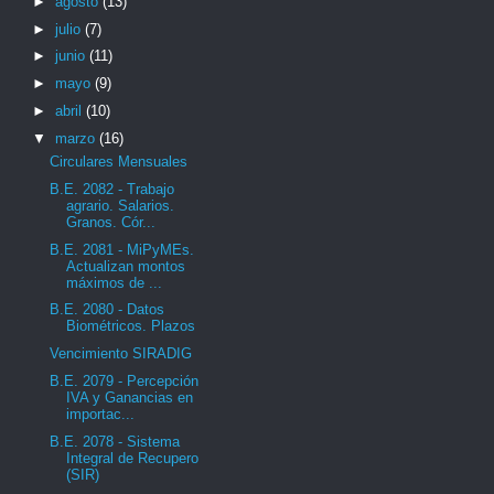
►
agosto
(13)
►
julio
(7)
►
junio
(11)
►
mayo
(9)
►
abril
(10)
▼
marzo
(16)
Circulares Mensuales
B.E. 2082 - Trabajo
agrario. Salarios.
Granos. Cór...
B.E. 2081 - MiPyMEs.
Actualizan montos
máximos de ...
B.E. 2080 - Datos
Biométricos. Plazos
Vencimiento SIRADIG
B.E. 2079 - Percepción
IVA y Ganancias en
importac...
B.E. 2078 - Sistema
Integral de Recupero
(SIR)