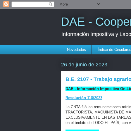
DAE - Cooper
Información Impositiva y Lab
Novedades
Índice de Circulare
26 de junio de 2023
B.E. 2107 - Trabajo agrario
DAE - Información Impositiva On-Li
Resolución 118/2023
La CNTA fijó las remuneraciones mí
TRACTORISTA, MAQUINISTA DE 
EXCLUSIVAMENTE EN LAS TAREAS
en el ámbito de TODO EL PAÍS, con vi