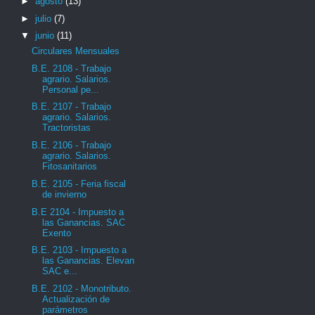
►
agosto
(13)
►
julio
(7)
▼
junio
(11)
Circulares Mensuales
B.E. 2108 - Trabajo
agrario. Salarios.
Personal pe...
B.E. 2107 - Trabajo
agrario. Salarios.
Tractoristas
B.E. 2106 - Trabajo
agrario. Salarios.
Fitosanitarios
B.E. 2105 - Feria fiscal
de invierno
B.E 2104 - Impuesto a
las Ganancias. SAC
Exento
B.E. 2103 - Impuesto a
las Ganancias. Elevan
SAC e...
B.E. 2102 - Monotributo.
Actualización de
parámetros