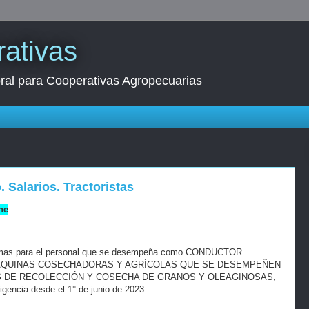
ativas
oral para Cooperativas Agropecuarias
s
. Salarios. Tractoristas
ne
nimas para el personal que se desempeña como CONDUCTOR
MÁQUINAS COSECHADORAS Y AGRÍCOLAS QUE SE DESEMPEÑEN
 DE RECOLECCIÓN Y COSECHA DE GRANOS Y OLEAGINOSAS,
gencia desde el 1° de junio de 2023.