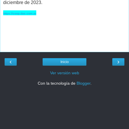
diciembre de 2023.
https://coop.dae.com.ar
‹
›
Inicio
Ver versión web
Con la tecnología de
Blogger
.