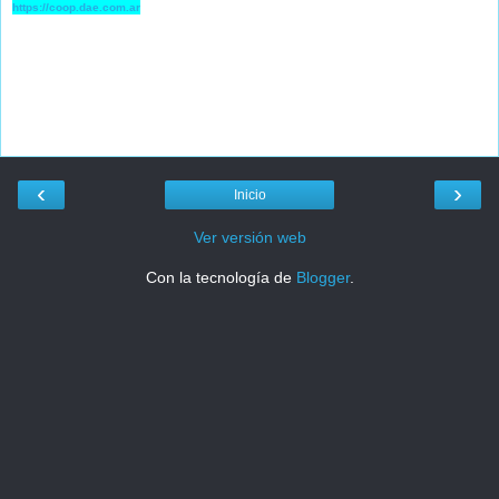
https://coop.dae.com.ar
‹
›
Inicio
Ver versión web
Con la tecnología de
Blogger
.