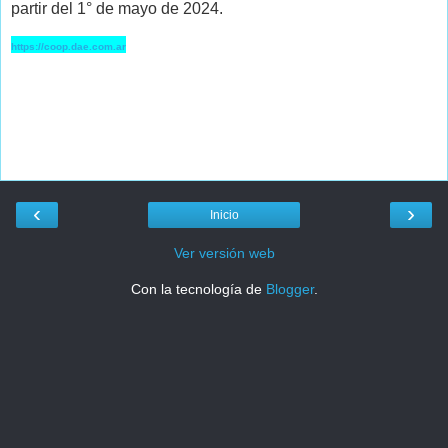
partir del 1° de mayo de 2024.
https://coop.dae.com.ar
‹
›
Inicio
Ver versión web
Con la tecnología de
Blogger
.