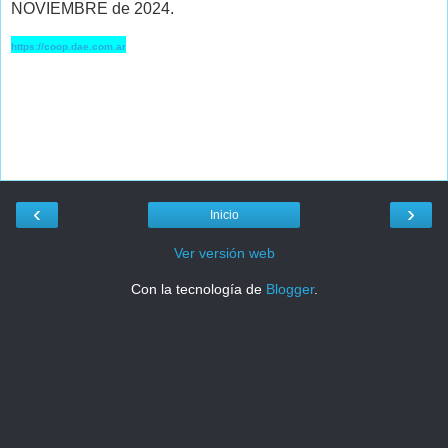
NOVIEMBRE de 2024.
https://coop.dae.com.ar
‹
›
Inicio
Ver versión web
Con la tecnología de
Blogger
.