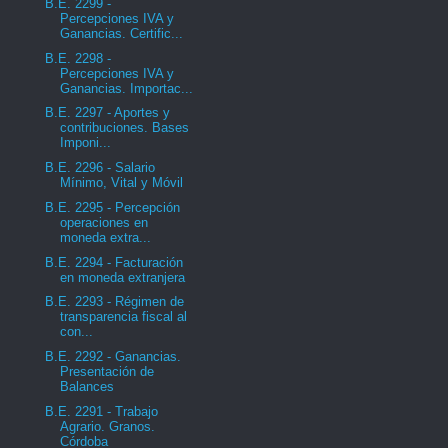
B.E. 2299 -
Percepciones IVA y
Ganancias. Certific...
B.E. 2298 -
Percepciones IVA y
Ganancias. Importac...
B.E. 2297 - Aportes y
contribuciones. Bases
Imponi...
B.E. 2296 - Salario
Mínimo, Vital y Móvil
B.E. 2295 - Percepción
operaciones en
moneda extra...
B.E. 2294 - Facturación
en moneda extranjera
B.E. 2293 - Régimen de
transparencia fiscal al
con...
B.E. 2292 - Ganancias.
Presentación de
Balances
B.E. 2291 - Trabajo
Agrario. Granos.
Córdoba