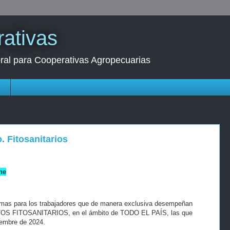
ativas
oral para Cooperativas Agropecuarias
s
. Fitosanitarios
ne
imas para los trabajadores que de manera exclusiva desempeñan
S FITOSANITARIOS, en el ámbito de TODO EL PAÍS, las que
viembre de 2024.