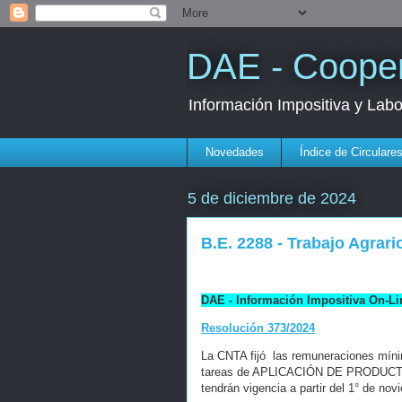
DAE - Cooper
Información Impositiva y Lab
Novedades
Índice de Circulare
5 de diciembre de 2024
B.E. 2288 - Trabajo Agrario
DAE - Información Impositiva On-Li
Resolución 373/2024
La CNTA fijó las remuneraciones mín
tareas de APLICACIÓN DE PRODUCTO
tendrán vigencia a partir del 1° de no