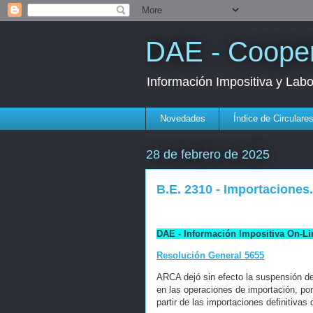
DAE - Cooper
Información Impositiva y Lab
Novedades
Índice de Circulare
28 de febrero de 2025
B.E. 2310 - Importaciones
DAE - Información Impositiva On-Li
Resolución General 5655
ARCA dejó sin efecto la suspensión de
en las operaciones de importación, por
partir de las importaciones definitiva