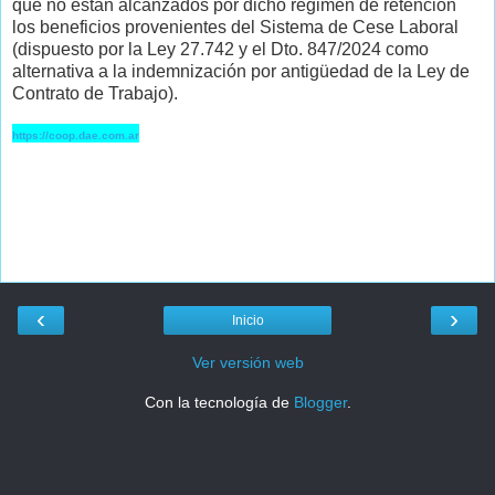
que no están alcanzados por dicho régimen de retención
los beneficios provenientes del Sistema de Cese Laboral
(dispuesto por la Ley 27.742 y el Dto. 847/2024 como
alternativa a la indemnización por antigüedad de la Ley de
Contrato de Trabajo).
https://coop.dae.com.ar
‹
›
Inicio
Ver versión web
Con la tecnología de
Blogger
.