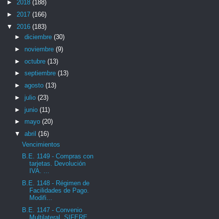
►
2018
(188)
►
2017
(166)
▼
2016
(183)
►
diciembre
(30)
►
noviembre
(9)
►
octubre
(13)
►
septiembre
(13)
►
agosto
(13)
►
julio
(23)
►
junio
(11)
►
mayo
(20)
▼
abril
(16)
Vencimientos
B.E. 1149 - Compras con
tarjetas. Devolución
IVA. ...
B.E. 1148 - Régimen de
Facilidades de Pago.
Modifi...
B.E. 1147 - Convenio
Multilateral. SIFERE