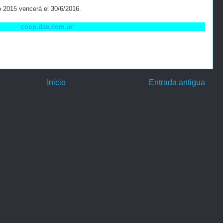
do 2015 vencerá el 30/6/2016.
coop.dae.com.ar
Inicio
Entrada antigua