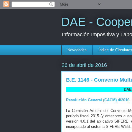
DAE - Cooper
Información Impositiva y Lab
Novedades
Índice de Circulare
26 de abril de 2016
B.E. 1146 - Convenio Multi
DAE 
Resolución General (CACM) 4/2016
La Comisión Arbitral del Convenio Mu
período fiscal 2015 (y anteriores cu
versión 4.0.1 del aplicativo SIFERE,
incorporado al sistema SIFERE WEB.