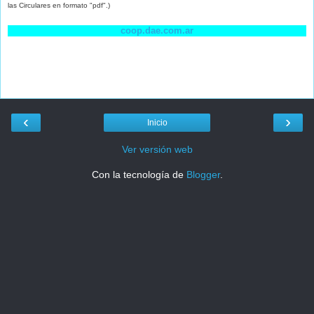
las Circulares en formato "pdf".)
coop.dae.com.ar
‹
›
Inicio
Ver versión web
Con la tecnología de
Blogger
.