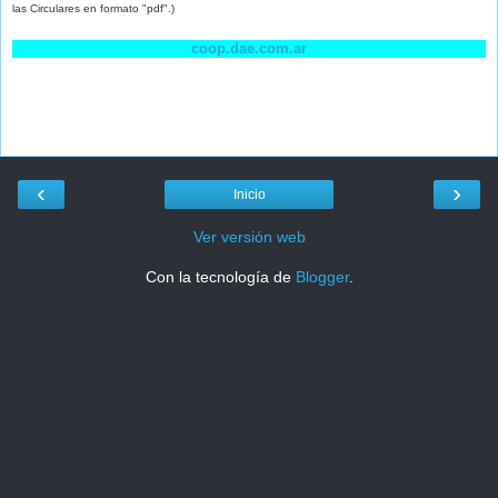
las Circulares en formato "pdf".)
coop.dae.com.ar
‹
›
Inicio
Ver versión web
Con la tecnología de
Blogger
.