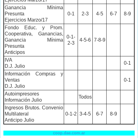
Ganancia Mínima
Presunta
0-1
2-3
4-5
6-7
8-9
Ejercicios Marzo/17
Fondo Educ. y Prom.
Cooperativa, Ganancias,
0-1-
Ganancia Mínima
4-5-6
7-8-9
2-3
Presunta
Anticipos
IVA
0-1
D.J. Julio
Información Compras y
Ventas
0-1
D.J. Julio
Autoimpresores
Todos
Información Julio
Ingresos Brutos. Convenio
Multilateral
0-1-2
3-4-5
6-7
8-9
Anticipo Julio
coop.dae.com.ar