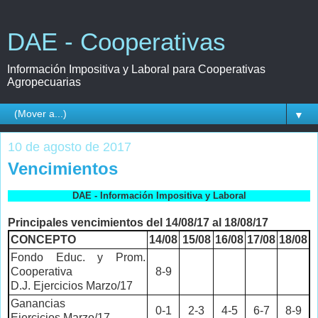
DAE - Cooperativas
Información Impositiva y Laboral para Cooperativas
Agropecuarias
▼
10 de agosto de 2017
Vencimientos
DAE - Información Impositiva y Laboral
Principales vencimientos del 14/08/17 al 18/08/17
CONCEPTO
14/08
15/08
16/08
17/08
18/08
Fondo Educ. y Prom.
Cooperativa
8-9
D.J. Ejercicios Marzo/17
Ganancias
0-1
2-3
4-5
6-7
8-9
Ejercicios Marzo/17