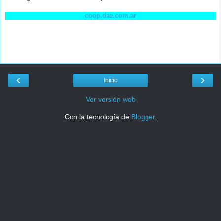
coop.dae.com.ar
‹
›
Inicio
Ver versión web
Con la tecnología de
Blogger
.