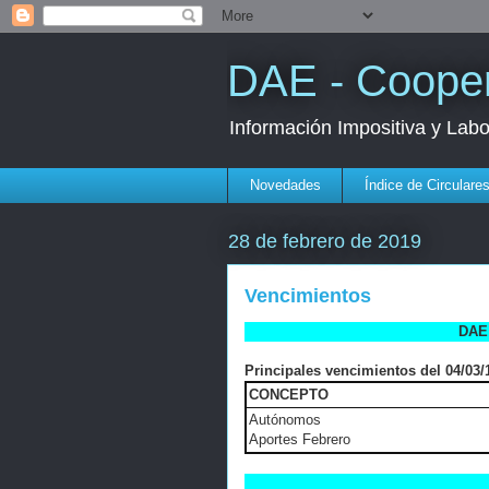
DAE - Cooper
Información Impositiva y Lab
Novedades
Índice de Circulare
28 de febrero de 2019
Vencimientos
DAE 
Principales vencimientos del 04/03/1
CONCEPTO
Autónomos
Aportes Febrero