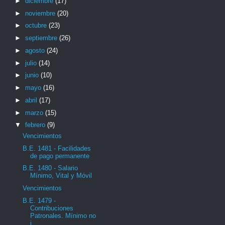
►
diciembre
(17)
►
noviembre
(20)
►
octubre
(23)
►
septiembre
(26)
►
agosto
(24)
►
julio
(14)
►
junio
(10)
►
mayo
(16)
►
abril
(17)
►
marzo
(15)
▼
febrero
(9)
Vencimientos
B.E. 1481 - Facilidades
de pago permanente
B.E. 1480 - Salario
Mínimo, Vital y Móvil
Vencimientos
B.E. 1479 -
Contribuciones
Patronales. Mínimo no
i...