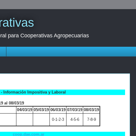
ativas
oral para Cooperativas Agropecuarias
s
- Información Impositiva y Laboral
9 al 08/03/19
04/03/19
05/03/19
06/03/19
07/03/19
08/03/19
0-1-2-3
4-5-6
7-8-9
coop.dae.com.ar