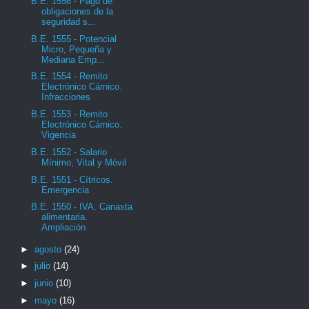
B.E. 1556 - Pago de
obligaciones de la
seguridad s...
B.E. 1555 - Potencial
Micro, Pequeña y
Mediana Emp...
B.E. 1554 - Remito
Electrónico Cárnico.
Infracciones
B.E. 1553 - Remito
Electrónico Cárnico.
Vigencia
B.E. 1552 - Salario
Mínimo, Vital y Móvil
B.E. 1551 - Cítricos.
Emergencia
B.E. 1550 - IVA. Canasta
alimentaria.
Ampliación
►
agosto
(24)
►
julio
(14)
►
junio
(10)
►
mayo
(16)