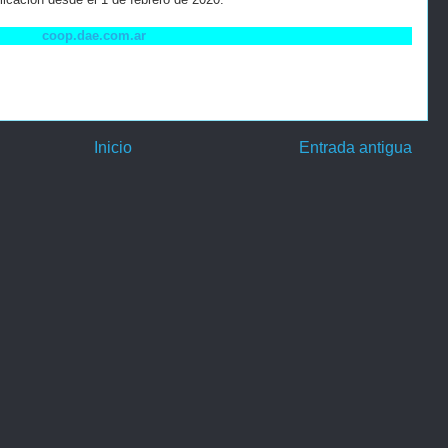
coop.dae.com.ar
Inicio
Entrada antigua