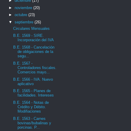
►
diciembre
(17)
►
noviembre
(20)
►
octubre
(23)
▼
septiembre
(26)
Circulares Mensuales
B.E. 1569 - SIRE.
Incorporación del IVA
B.E. 1568 - Cancelación
de obligaciones de la
segu...
B.E. 1567 -
Controladores fiscales.
Comercios mayo...
B.E. 1566 - IVA. Nuevo
aplicativo
B.E. 1565 - Planes de
facilidades. Intereses
B.E. 1564 - Notas de
Crédito y Débito.
Modifiaciones
B.E. 1563 - Carnes
bovinas/bubalinas y
porcinas. P...