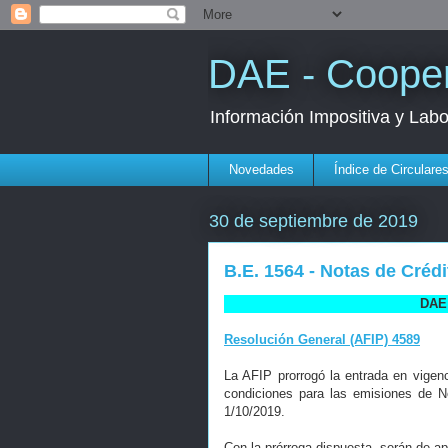
DAE - Cooper
Información Impositiva y Lab
Novedades
Índice de Circulare
30 de septiembre de 2019
B.E. 1564 - Notas de Crédi
DAE 
Resolución General (AFIP) 4589
La AFIP prorrogó la entrada en vigen
condiciones para las emisiones de N
1/10/2019.
Con la prórroga dispuesta, serán de ap