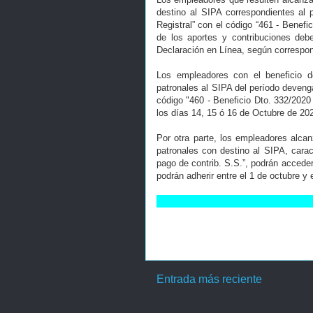
destino al SIPA correspondientes al 
Registral” con el código “461 - Benef
de los aportes y contribuciones deb
Declaración en Línea, según correspo
Los empleadores con el beneficio d
patronales al SIPA del período devenga
código "460 - Beneficio Dto. 332/2020
los días 14, 15 ó 16 de Octubre de 2
Por otra parte, los empleadores alca
patronales con destino al SIPA, cara
pago de contrib. S.S.”, podrán acceder
podrán adherir entre el 1 de octubre y
Entrada más reciente