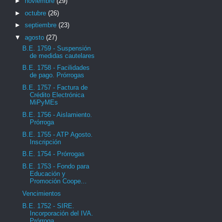
►
noviembre
(29)
►
octubre
(26)
►
septiembre
(23)
▼
agosto
(27)
B.E. 1759 - Suspensión
de medidas cautelares
B.E. 1758 - Facilidades
de pago. Prórrogas
B.E. 1757 - Factura de
Crédito Electrónica
MiPyMEs
B.E. 1756 - Aislamiento.
Prórroga
B.E. 1755 - ATP Agosto.
Inscripción
B.E. 1754 - Prórrogas
B.E. 1753 - Fondo para
Educación y
Promoción Coope...
Vencimientos
B.E. 1752 - SIRE.
Incorporación del IVA.
Prórroga