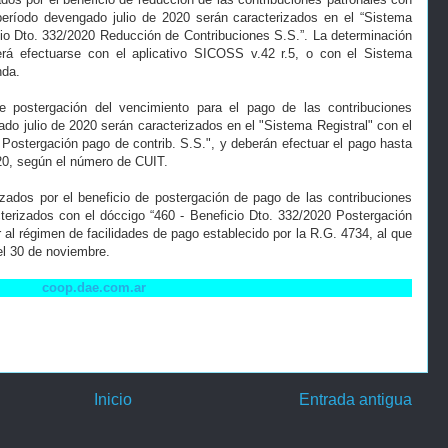
período devengado julio de 2020 serán caracterizados en el “Sistema
icio Dto. 332/2020 Reducción de Contribuciones S.S.”. La determinación
erá efectuarse con el aplicativo SICOSS v.42 r.5, o con el Sistema
nda.
e postergación del vencimiento para el pago de las contribuciones
do julio de 2020 serán caracterizados en el "Sistema Registral" con el
 Postergación pago de contrib. S.S.", y deberán efectuar el pago hasta
020, según el número de CUIT.
nzados por el beneficio de postergación de pago de las contribuciones
cterizados con el dóccigo “460 - Beneficio Dto. 332/2020 Postergación
 al régimen de facilidades de pago establecido por la R.G. 4734, al que
 el 30 de noviembre.
coop.dae.com.ar
Inicio
Entrada antigua