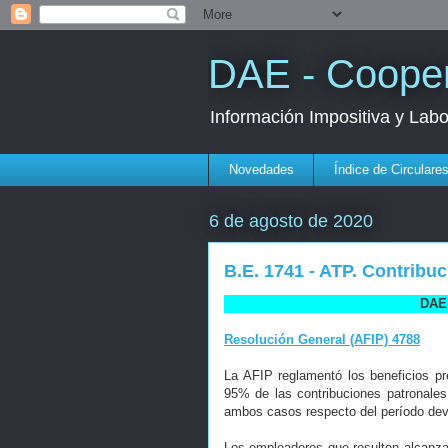
DAE - Cooper
Información Impositiva y Lab
Novedades
Índice de Circulare
6 de agosto de 2020
B.E. 1741 - ATP. Contribuc
DAE 
Resolución General (AFIP) 4788
La AFIP reglamentó los beneficios pr
95% de las contribuciones patronales
ambos casos respecto del período dev
Los empleadores que resulten alcanzad