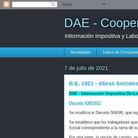
DAE - Cooper
Información Impositiva y Lab
Novedades
Índice de Circulare
7 de julio de 2021
B.E. 1921 - Obras Sociale
DAE - Información Impositiva On-Li
Decreto 438/2021
Se modifica el Decreto 504/98, que re
Se establece que los trabajadores que
Social correspondiente a la rama de su
Por otra parte, la opción de cambio, qu