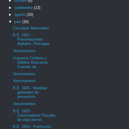
►
octubre
(8)
►
septiembre
(13)
►
agosto
(16)
▼
julio
(16)
Circulares Mensuales
B.E. 1927 -
Presentaciones
digitales. Prórrogas
Vencimientos
Impuesto Créditos y
Débitos Bancarios.
Cuentas de ...
Vencimientos
Vencimientos
B.E. 1926 - Medidas
generales de
prevención
Vencimientos
B.E. 1925 -
Controladores Fiscales
de vieja tecnol...
B.E. 1924 - Promoción