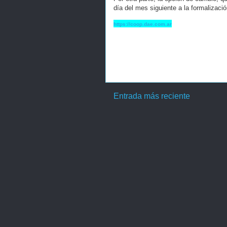
día del mes siguiente a la formalización
https://coop.dae.com.ar
Entrada más reciente