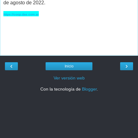
de agosto de 2022.
https://coop.dae.com.ar
‹
›
Inicio
Ver versión web
Con la tecnología de
Blogger
.