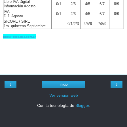
Libro IVA Digital
0/1
2/3
4/5
6/7
8/9
Información Agosto
IVA
0/1
2/3
4/5
6/7
8/9
D.J. Agosto
SICORE / SIRE
0/1/2/3
4/5/6
7/8/9
1ra. quincena Septiembre
https://coop.dae.com.ar
‹
›
Inicio
Ver versión web
Con la tecnología de
Blogger
.