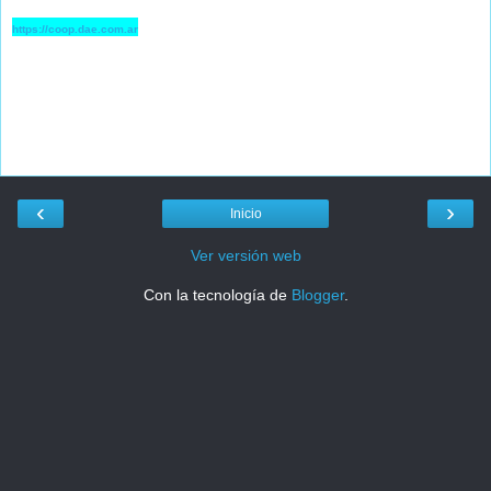
https://coop.dae.com.ar
‹
›
Inicio
Ver versión web
Con la tecnología de
Blogger
.