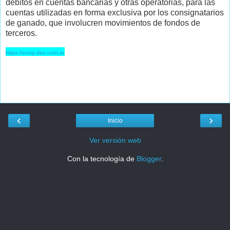
débitos en cuentas bancarias y otras operatorias, para las
cuentas utilizadas en forma exclusiva por los consignatarios
de ganado, que involucren movimientos de fondos de
terceros.
https://coop.dae.com.ar
‹
›
Inicio
Ver versión web
Con la tecnología de
Blogger
.