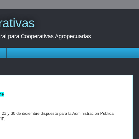
ativas
oral para Cooperativas Agropecuarias
s
ne
s 23 y 30 de diciembre dispuesto para la Administración Pública
IP.