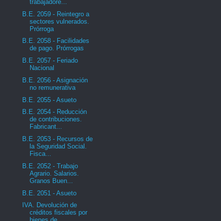
trabajadore...
B.E. 2059 - Reintegro a
sectores vulnerados.
Prórroga
B.E. 2058 - Facilidades
de pago. Prórrogas
B.E. 2057 - Feriado
Nacional
B.E. 2056 - Asignación
no remunerativa
B.E. 2055 - Asueto
B.E. 2054 - Reducción
de contribuciones.
Fabricant...
B.E. 2053 - Recursos de
la Seguridad Social.
Fisca...
B.E. 2052 - Trabajo
Agrario. Salarios.
Granos Buen...
B.E. 2051 - Asueto
IVA. Devolución de
créditos fiscales por
bienes de...