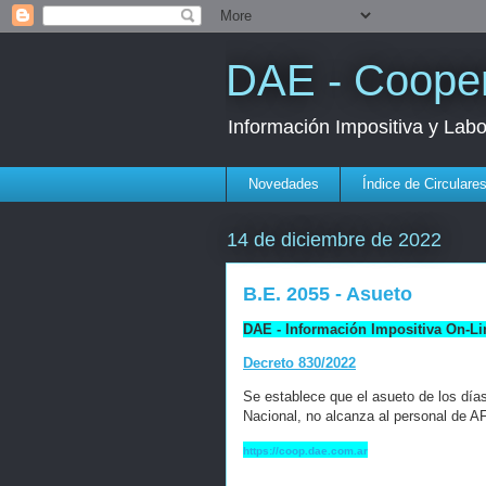
DAE - Cooper
Información Impositiva y Lab
Novedades
Índice de Circulare
14 de diciembre de 2022
B.E. 2055 - Asueto
DAE - Información Impositiva On-Li
Decreto 830/2022
Se establece que el asueto de los día
Nacional, no alcanza al personal de AF
https://coop.dae.com.ar