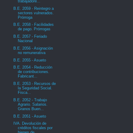
trabajadore...
B.E. 2059 - Reintegro a
sectores vulnerados.
Prórroga
B.E. 2058 - Facilidades
de pago. Prórrogas
B.E. 2057 - Feriado
Nacional
B.E. 2056 - Asignación
no remunerativa
B.E. 2055 - Asueto
B.E. 2054 - Reducción
de contribuciones.
Fabricant...
B.E. 2053 - Recursos de
la Seguridad Social.
Fisca...
B.E. 2052 - Trabajo
Agrario. Salarios.
Granos Buen...
B.E. 2051 - Asueto
IVA. Devolución de
créditos fiscales por
bienes de...