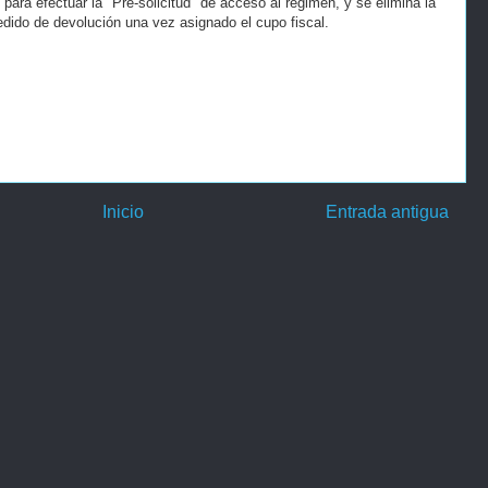
para efectuar la "Pre-solicitud" de acceso al régimen, y se elimina la
pedido de devolución una vez asignado el cupo fiscal.
Inicio
Entrada antigua