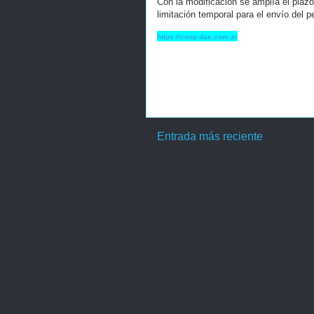
Con la modificación se amplía el plazo 
limitación temporal para el envío del 
https://coop.dae.com.ar
Entrada más reciente