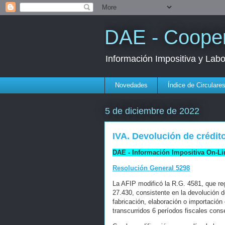
DAE - Cooper
Información Impositiva y Lab
Novedades
Índice de Circulare
5 de diciembre de 2022
IVA. Devolución de crédit
DAE - Información Impositiva On-Li
Resolución General 5298
La AFIP modificó la R.G. 4581, que regl
27.430, consistente en la devolución d
fabricación, elaboración o importación
transcurridos 6 períodos fiscales con