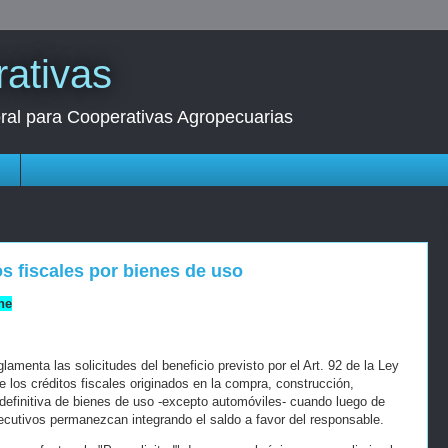
ativas
oral para Cooperativas Agropecuarias
s
os fiscales por bienes de uso
ne
amenta las solicitudes del beneficio previsto por el Art. 92 de la Ley
e los créditos fiscales originados en la compra, construcción,
 definitiva de bienes de uso -excepto automóviles- cuando luego de
secutivos permanezcan integrando el saldo a favor del responsable.