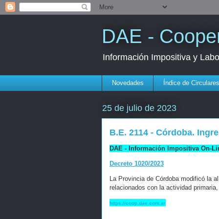
DAE - Cooper
Información Impositiva y Lab
Novedades
Índice de Circulare
25 de julio de 2023
B.E. 2114 - Córdoba. Ingr
DAE - Información Impositiva On-Li
Decreto 1020/2023
La Provincia de Córdoba modificó la al
relacionados con la actividad primaria
https://coop.dae.com.ar