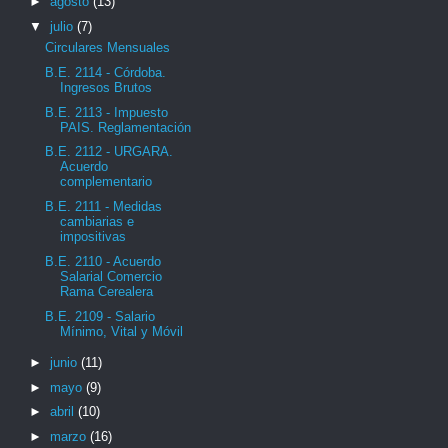
►
agosto
(13)
▼
julio
(7)
Circulares Mensuales
B.E. 2114 - Córdoba.
Ingresos Brutos
B.E. 2113 - Impuesto
PAIS. Reglamentación
B.E. 2112 - URGARA.
Acuerdo
complementario
B.E. 2111 - Medidas
cambiarias e
impositivas
B.E. 2110 - Acuerdo
Salarial Comercio
Rama Cerealera
B.E. 2109 - Salario
Mínimo, Vital y Móvil
►
junio
(11)
►
mayo
(9)
►
abril
(10)
►
marzo
(16)