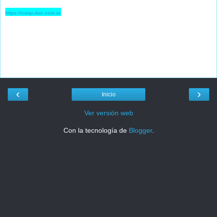
https://coop.dae.com.ar
‹
›
Inicio
Ver versión web
Con la tecnología de
Blogger
.