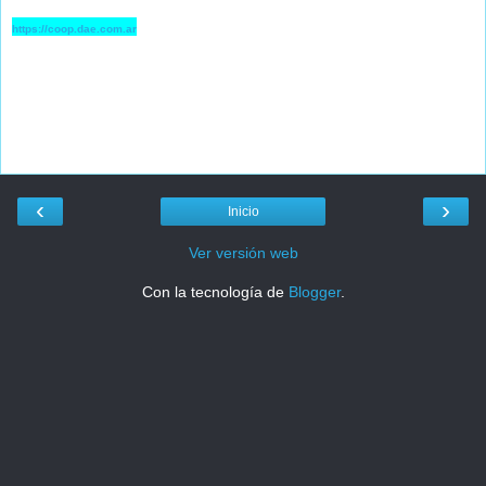
https://coop.dae.com.ar
‹
›
Inicio
Ver versión web
Con la tecnología de
Blogger
.