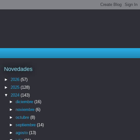
Novedades
►
2026
(57)
►
2025
(128)
▼
2024
(143)
►
diciembre
(16)
►
noviembre
(6)
►
octubre
(8)
►
septiembre
(14)
►
agosto
(13)