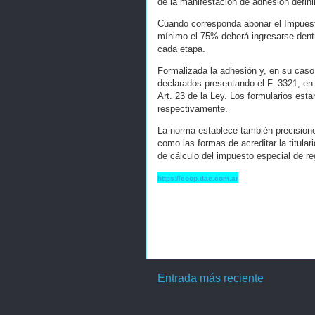
de la manifestación de adhesión defini
Cuando corresponda abonar el Impuesto
mínimo el 75% deberá ingresarse dentro
cada etapa.
Formalizada la adhesión y, en su caso,
declarados presentando el F. 3321, en 
Art. 23 de la Ley. Los formularios est
respectivamente.
La norma establece también precisione
como las formas de acreditar la titula
de cálculo del impuesto especial de re
https://coop.dae.com.ar
Entrada más reciente