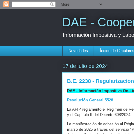
DAE - Cooper
Información Impositiva y Lab
Novedades
Índice de Circulare
17 de julio de 2024
B.E. 2238 - Regularizació
DAE - Información Impositiva On-Li
Resolución General 5528
La AFIP reglamentó el Régimen de Regul
y el Capítulo II del Decreto 608/2024.
La manifestación de adhesión al Régim
marzo de 2025 a través del servicio "