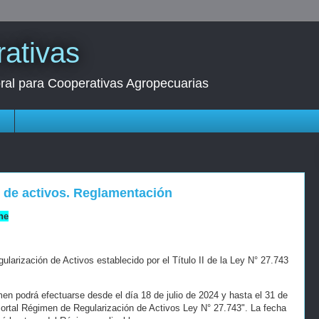
ativas
oral para Cooperativas Agropecuarias
s
n de activos. Reglamentación
ne
arización de Activos establecido por el Título II de la Ley N° 27.743
en podrá efectuarse desde el día 18 de julio de 2024 y hasta el 31 de
Portal Régimen de Regularización de Activos Ley N° 27.743". La fecha