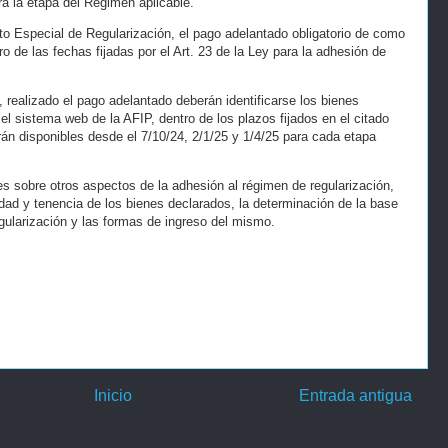
rá la etapa del Régimen aplicable.
 Especial de Regularización, el pago adelantado obligatorio de como
 de las fechas fijadas por el Art. 23 de la Ley para la adhesión de
 realizado el pago adelantado deberán identificarse los bienes
el sistema web de la AFIP, dentro de los plazos fijados en el citado
arán disponibles desde el 7/10/24, 2/1/25 y 1/4/25 para cada etapa
s sobre otros aspectos de la adhesión al régimen de regularización,
ridad y tenencia de los bienes declarados, la determinación de la base
gularización y las formas de ingreso del mismo.
Inicio
Entrada antigua