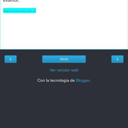
exterior.
https://coop.dae.com.ar
‹
›
Inicio
Ver versión web
Con la tecnología de
Blogger
.