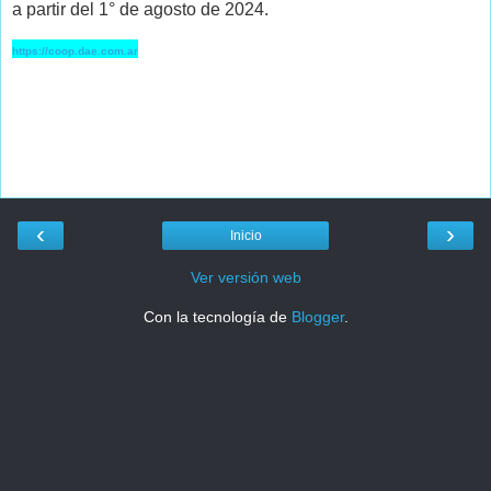
a partir del 1° de agosto de 2024.
https://coop.dae.com.ar
‹
›
Inicio
Ver versión web
Con la tecnología de
Blogger
.