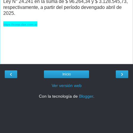
Ley N° 24.241 en la suma de $ 96.264,34 y $ 3.128.545,73,
respectivamente, a partir del período devengado abril de
2025.
https://coop.dae.com.ar
‹
›
Inicio
Ver versión web
Con la tecnología de
Blogger
.