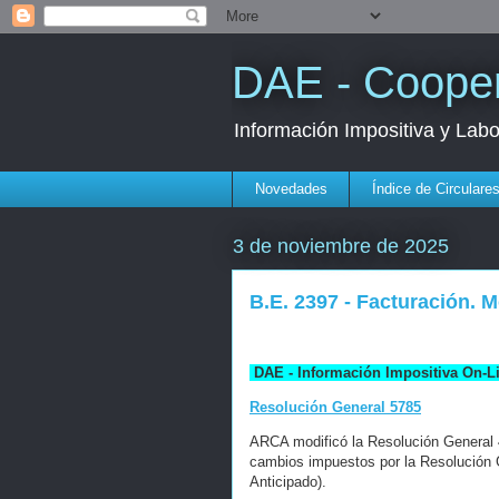
DAE - Cooper
Información Impositiva y Lab
Novedades
Índice de Circulare
3 de noviembre de 2025
B.E. 2397 - Facturación. 
DAE - Información Impositiva On-L
Resolución General 5785
ARCA modificó la Resolución General 4
cambios impuestos por la Resolución G
Anticipado).