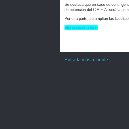
Se destaca que en caso de contingenc
de obtención del C.A.E.A. será la prim
Por otra parte, se amplían las faculta
https://coop.dae.com.ar
Entrada más reciente