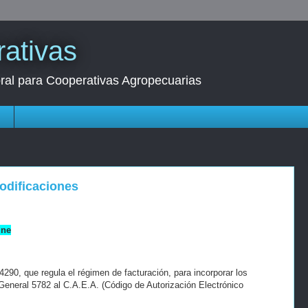
ativas
oral para Cooperativas Agropecuarias
s
Modificaciones
ine
290, que regula el régimen de facturación, para incorporar los
eneral 5782 al C.A.E.A. (Código de Autorización Electrónico