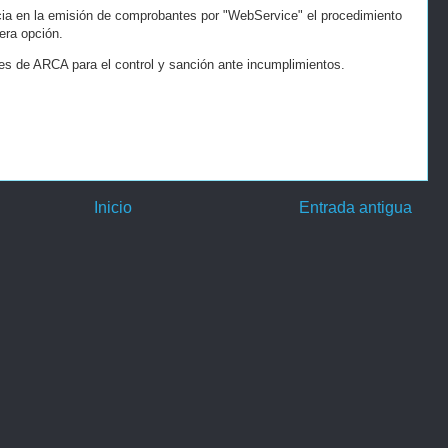
ia en la emisión de comprobantes por "WebService" el procedimiento
era opción.
des de ARCA para el control y sanción ante incumplimientos.
Inicio
Entrada antigua