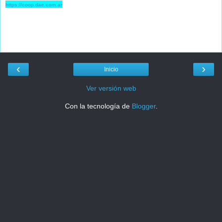
https://coop.dae.com.ar
‹
›
Inicio
Ver versión web
Con la tecnología de
Blogger
.