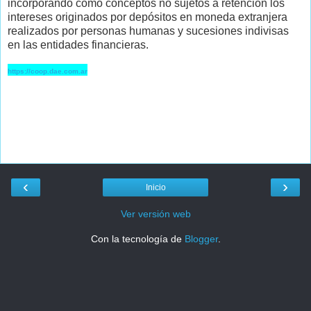
incorporando como conceptos no sujetos a retención los
intereses originados por depósitos en moneda extranjera
realizados por personas humanas y sucesiones indivisas
en las entidades financieras.
https://coop.dae.com.ar
‹
›
Inicio
Ver versión web
Con la tecnología de
Blogger
.