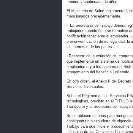
mínimo y continuado de años.
El Ministerio de Salud reglamentará la
mencionados precedentemente.
- La Secretaría de Trabajo deberá regl
trabajador cuando ésta se formalice ant
notificación fehaciente al empleador.
previa verificación de su legalidad, l
los intereses de las partes.
- Respecto de la extinción del contrato
que implemente un sistema de notificació
empleadores y a los agentes del Siste
otorgamiento del beneficio jubilatorio.
En otro orden, el Anexo II del Decre
Servicios Eventuales.
Sobre el Régimen de los Servicios Pri
tecnológicas, previsto en el TÍTULO X
Transporte y la Secretaría de Trabajo 
Se establecen criterios para renegoci
consignan un plazo cierto de vigencia
Trabajo para que inicie el procedimient
cláusulas de los Convenios Colectivos