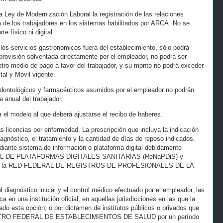
 la Ley de Modernización Laboral la registración de las relaciones
ja de los trabajadores en los sistemas habilitados por ARCA. No se
te físico ni digital.
a los servicios gastronómicos fuera del establecimiento, sólo podrá
provisión solventada directamente por el empleador, no podrá ser
otro medio de pago a favor del trabajador, y su monto no podrá exceder
tal y Móvil vigente.
odontológicos y farmacéuticos asumidos por el empleador no podrán
 anual del trabajador.
a el modelo al que deberá ajustarse el recibo de haberes.
s licencias por enfermedad. La prescripción que incluya la indicación
iagnóstico, el tratamiento y la cantidad de días de reposo indicados.
iante sistema de información o plataforma digital debidamente
NAL DE PLATAFORMAS DIGITALES SANITARIAS (ReNaPDiS) y
do ante la RED FEDERAL DE REGISTROS DE PROFESIONALES DE LA
l diagnóstico inicial y el control médico efectuado por el empleador, las
a en una institución oficial, en aquellas jurisdicciones en las que la
tado esta opción; o por dictamen de institutos públicos o privados que
EGISTRO FEDERAL DE ESTABLECIMIENTOS DE SALUD por un período