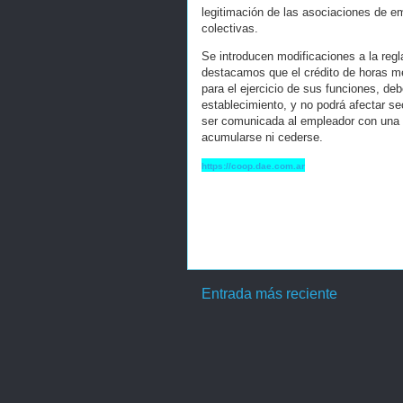
legitimación de las asociaciones de e
colectivas.
Se introducen modificaciones a la reg
destacamos que el crédito de horas m
para el ejercicio de sus funciones, de
establecimiento, y no podrá afectar sec
ser comunicada al empleador con una a
acumularse ni cederse.
https://coop.dae.com.ar
Entrada más reciente