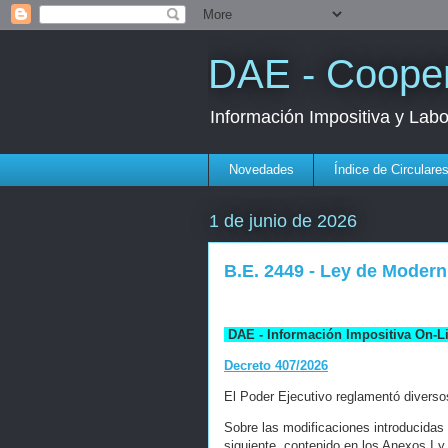
DAE - Cooper
Información Impositiva y Lab
Novedades
Índice de Circulare
1 de junio de 2026
B.E. 2449 - Ley de Moder
DAE - Información Impositiva On-L
Decreto 407/2026
El Poder Ejecutivo reglamentó diverso
Sobre las modificaciones introducidas
siguiente, contenido en los Anexos I y 