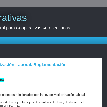
ativas
oral para Cooperativas Agropecuarias
s
nización Laboral. Reglamentación
ine
s aspectos relacionados con la Ley de Modernización Laboral.
 por dicha Ley a la Ley de Contrato de Trabajo, destacamos lo
III del Decreto: