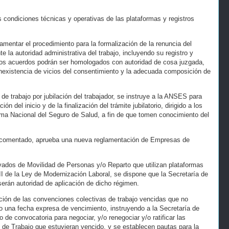
s condiciones técnicas y operativas de las plataformas y registros
amentar el procedimiento para la formalización de la renuncia del
e la autoridad administrativa del trabajo, incluyendo su registro y
 Los acuerdos podrán ser homologados con autoridad de cosa juzgada,
a inexistencia de vicios del consentimiento y la adecuada composición de
 de trabajo por jubilación del trabajador, se instruye a la ANSES para
n del inicio y de la finalización del trámite jubilatorio, dirigido a los
ma Nacional del Seguro de Salud, a fin de que tomen conocimiento del
to comentado, aprueba una nueva reglamentación de Empresas de
vados de Movilidad de Personas y/o Reparto que utilizan plataformas
II de la Ley de Modernización Laboral, se dispone que la Secretaría de
serán autoridad de aplicación de dicho régimen.
ación de las convenciones colectivas de trabajo vencidas que no
 o una fecha expresa de vencimiento, instruyendo a la Secretaría de
o de convocatoria para negociar, y/o renegociar y/o ratificar las
 de Trabajo que estuvieran vencido, y se establecen pautas para la