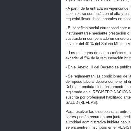
- A partir de la entrada en vigencia de
laborales se cumplirá con el alta y ba
requerirá llevar libros laborales en sopor
- El beneficio social correspondiente 
instrumentarse mediante prestación o 
sustituido ni compensado en dinero u 
el valor del 40 % del Salario Mínimo Vi
- Los reintegros de gastos médicos, 
exceder el 5% de la remuneración bruta
- En el Anexo III del Decreto se public
- Se reglamentan las condiciones de la
de reposo laboral deberá contener el d
Debe ser emitida electrónicamente med
registrada en el REGISTRO NACIO
suscrita por profesional habilita
SALUD (REFEPS).
Para resolver las discrepancias entre e
partes podrán recurrir a una junta médic
autoridad administrativa hubiere habili
se encuentren inscriptos en el R