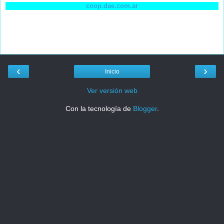
coop.dae.com.ar
‹
›
Inicio
Ver versión web
Con la tecnología de
Blogger
.