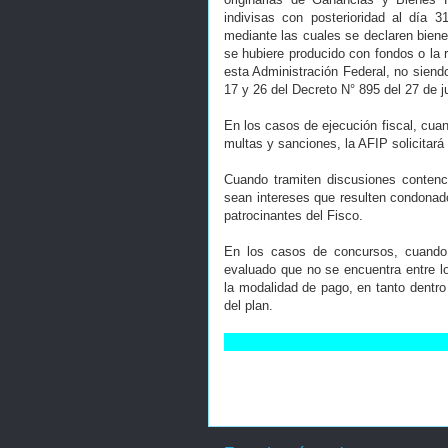
indivisas con posterioridad al día 
mediante las cuales se declaren biene
se hubiere producido con fondos o la 
esta Administración Federal, no siendo
17 y 26 del Decreto N° 895 del 27 de j
En los casos de ejecución fiscal, cuan
multas y sanciones, la AFIP solicitará 
Cuando tramiten discusiones contenci
sean intereses que resulten condonad
patrocinantes del Fisco.
En los casos de concursos, cuando 
evaluado que no se encuentra entre lo
la modalidad de pago, en tanto dentro
del plan.