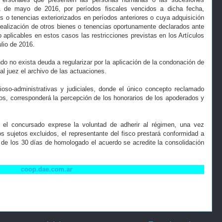
31 de mayo de 2016, por períodos fiscales vencidos a dicha fecha,
s o tenencias exteriorizados en períodos anteriores o cuya adquisición
realización de otros bienes o tenencias oportunamente declarados ante
 aplicables en estos casos las restricciones previstas en los Artículos
ulio de 2016.
do no exista deuda a regularizar por la aplicación de la condonación de
al juez el archivo de las actuaciones.
oso-administrativas y judiciales, donde el único concepto reclamado
os, corresponderá la percepción de los honorarios de los apoderados y
el concursado exprese la voluntad de adherir al régimen, una vez
s sujetos excluidos, el representante del fisco prestará conformidad a
 de los 30 días de homologado el acuerdo se acredite la consolidación
coop.dae.com.ar