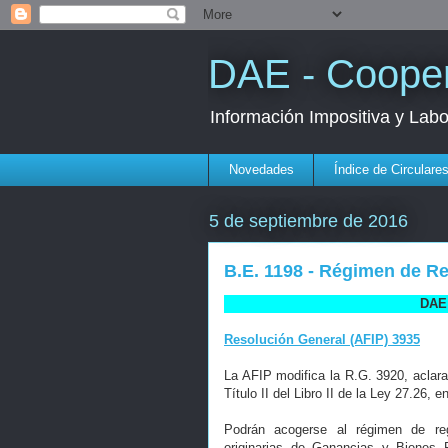
DAE - Cooper
Información Impositiva y Lab
Novedades
Índice de Circulare
5 de septiembre de 2016
B.E. 1198 - Régimen de Re
DAE 
Resolución General (AFIP) 3935
La AFIP modifica la R.G. 3920, aclara
Título II del Libro II de la Ley 27.26,
Podrán acogerse al régimen de regu
originarias de Ganancias y Bienes