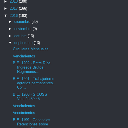
►
2018
(188)
►
2017
(166)
▼
2016
(183)
►
diciembre
(30)
►
noviembre
(9)
►
octubre
(13)
▼
septiembre
(13)
Circulares Mensuales
Vencimientos
B.E. 1202 - Entre Ríos.
Ingresos Brutos.
Regímenes...
B.E. 1201 - Trabajadores
agrarios permanentes.
Cor...
B.E. 1200 - SICOSS
Versión 39 r.5
Vencimientos
Vencimientos
B.E. 1199 - Ganancias.
Retenciones sobre