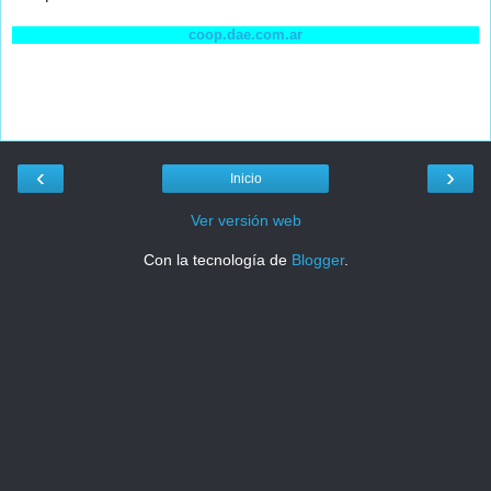
coop.dae.com.ar
‹
›
Inicio
Ver versión web
Con la tecnología de
Blogger
.