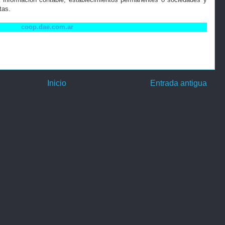
tas.
coop.dae.com.ar
Inicio
Entrada antigua