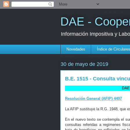
DAE - Cooper
Información Impositiva y Lab
Novedades
Índice de Circulare
30 de mayo de 2019
B.E. 1515 - Consulta vincu
DAE 
Resolución General (AFIP) 4497
La AFIP sustituye la R.G. 1948, que es
En el nuevo texto se contempla el sum
consultas referidas a regímenes fiscal
baja de beneficios no reflejados en 