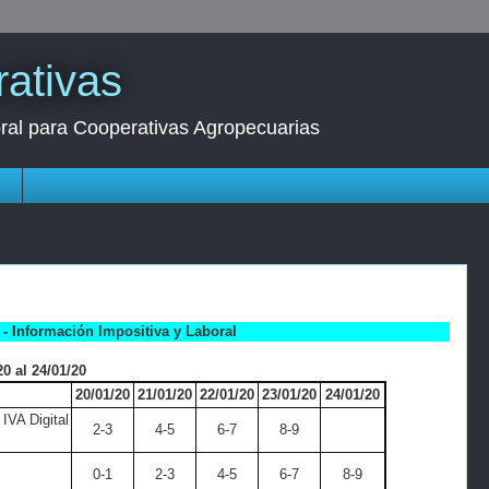
ativas
oral para Cooperativas Agropecuarias
s
- Información Impositiva y Laboral
0 al 24/01/20
20/01/20
21/01/20
22/01/20
23/01/20
24/01/20
IVA Digital
2-3
4-5
6-7
8-9
0-1
2-3
4-5
6-7
8-9