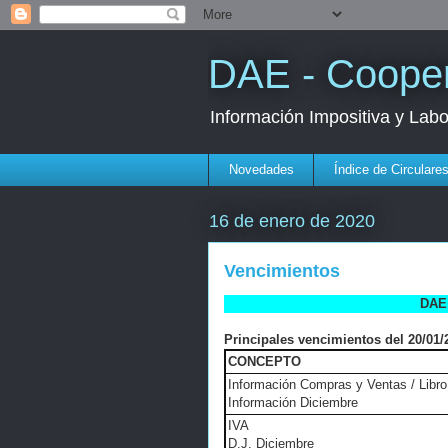
DAE - Cooper
Información Impositiva y Lab
Novedades
Índice de Circulare
16 de enero de 2020
Vencimientos
DAE 
Principales vencimientos del 20/01/2
CONCEPTO
Información Compras y Ventas / Libro 
Información Diciembre
IVA
D.J. Diciembre