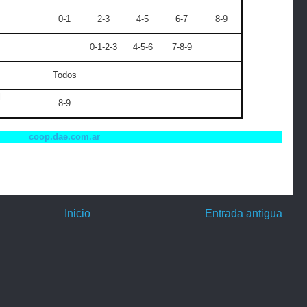
0-1
2-3
4-5
6-7
8-9
0-1-2-3
4-5-6
7-8-9
Todos
l
8-9
coop.dae.com.ar
Inicio
Entrada antigua