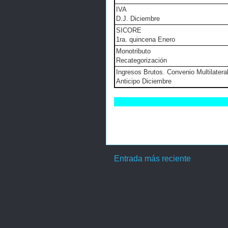
IVA
D.J. Diciembre
SICORE
1ra. quincena Enero
Monotributo
Recategorización
Ingresos Brutos. Convenio Multilatera
Anticipo Diciembre
Entrada más reciente