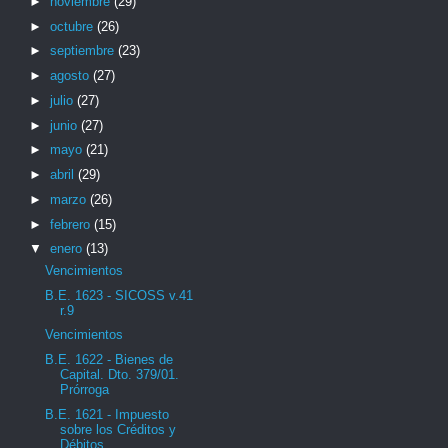
►
noviembre
(29)
►
octubre
(26)
►
septiembre
(23)
►
agosto
(27)
►
julio
(27)
►
junio
(27)
►
mayo
(21)
►
abril
(29)
►
marzo
(26)
►
febrero
(15)
▼
enero
(13)
Vencimientos
B.E. 1623 - SICOSS v.41
r.9
Vencimientos
B.E. 1622 - Bienes de
Capital. Dto. 379/01.
Prórroga
B.E. 1621 - Impuesto
sobre los Créditos y
Débitos ...