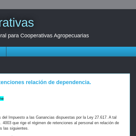
ativas
oral para Cooperativas Agropecuarias
s
tenciones relación de dependencia.
ne
 del Impuesto a las Ganancias dispuestas por la Ley 27.617. A tal
. 4003 que rige el régimen de retenciones al personal en relación de
 las siguientes.