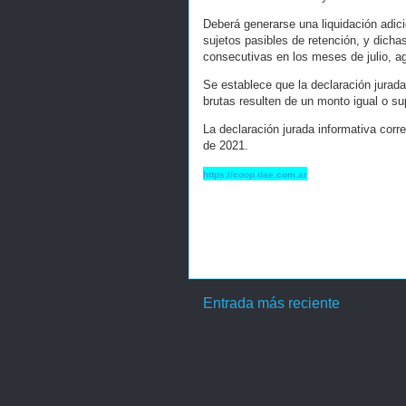
Deberá generarse una liquidación adicio
sujetos pasibles de retención, y dicha
consecutivas en los meses de julio, a
Se establece que la declaración jurada
brutas resulten de un monto igual o su
La declaración jurada informativa corre
de 2021.
https://coop.dae.com.ar
Entrada más reciente