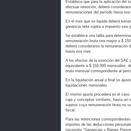
Establece que para la aplicación del 
efectuar retención, deberá considerars
remuneraciones del período hasta ese 
En el mes que se liquida deberá tomar
ganancia neta sujeta a impuesto sea 
Se establece una tabla para determina
remuneración bruta sea mayor a $ 150
deberá considerarse la remuneración d
hasta ese mes.
A los efectos de la exención del SAC 
equivalente a $ 150.000 mensuales, de
bruto mensual correspondiente al perío
En la liquidación anual o final se ajus
liquidaciones mensuales.
El mismo ajuste procederá en el caso d
caja y conceptos similares, hasta un m
sujetos cuya remuneración bruta no s
fiscal.
Para las retenciones correspondientes 
importes de las deducciones personal
micrositio "Ganancias y Bienes Persona