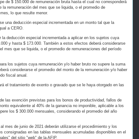
tope de $ 150.000 de remuneración bruta hasta el cual no corresponderá
e la remuneración del mes que se liquida, o el promedio de
mes, lo que resulte menor.
se una deducción especial incrementada en un monto tal que la
igual a CERO.
r la deducción especial incrementada a aplicar en los sujetos cuya
.000 y hasta $ 173.000. También a estos efectos deberá considerarse
el mes que se liquida, o el promedio de remuneraciones del período
para los sujetos cuya remuneración y/o haber bruto no supere la suma
berá considerarse el promedio del monto de la remuneración y/o haber
do fiscal anual.
tará el tratamiento de exento o gravado que se le haya otorgado en las
e las exención previstas para los bonos de productividad, fallos de
onto equivalente al 40% de la ganancia no imponible, aplicable a los
upere los $ 300.000 mensuales, considerando el promedio del año
al mes de junio de 2021 deberán utilizarse el procedimiento y los
es consignadas en las tablas mensuales acumuladas disponibles en el
les" del sitio "web" de la AFIP.