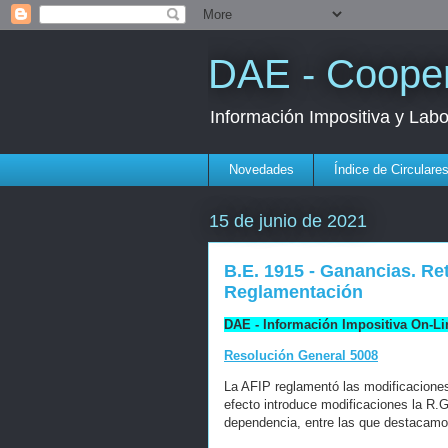
DAE - Cooper
Información Impositiva y Lab
Novedades
Índice de Circulare
15 de junio de 2021
B.E. 1915 - Ganancias. Re
Reglamentación
DAE - Información Impositiva On-Li
Resolución General 5008
La AFIP reglamentó las modificaciones
efecto introduce modificaciones la R.G
dependencia, entre las que destacamos