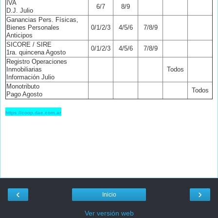
IVA
6/7
8/9
D.J. Julio
Ganancias Pers. Físicas,
Bienes Personales
0/1/2/3
4/5/6
7/8/9
Anticipos
SICORE / SIRE
0/1/2/3
4/5/6
7/8/9
1ra. quincena Agosto
Registro Operaciones
Inmobiliarias
Todos
Información Julio
Monotributo
Todos
Pago Agosto
https://coop.dae.com.ar
‹
›
Inicio
Ver versión web