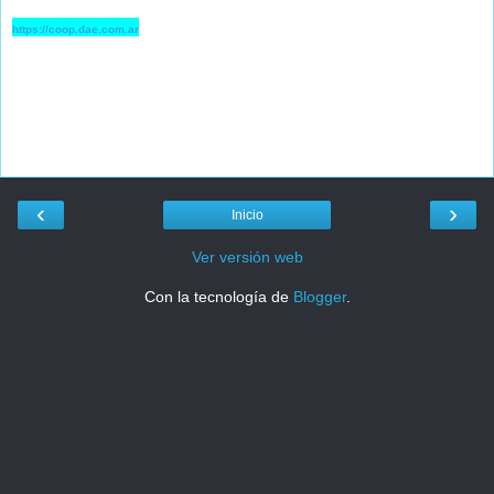
https://coop.dae.com.ar
‹
›
Inicio
Ver versión web
Con la tecnología de
Blogger
.