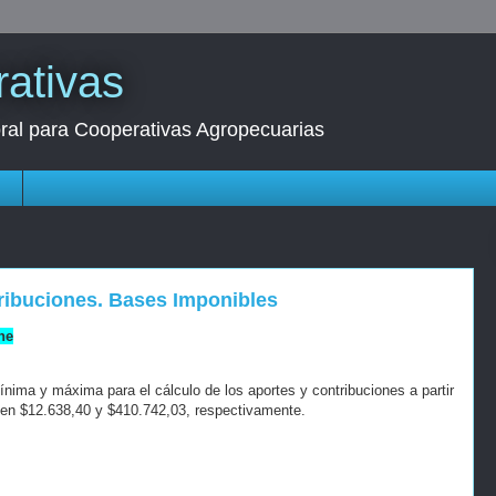
ativas
oral para Cooperativas Agropecuarias
s
tribuciones. Bases Imponibles
ne
nima y máxima para el cálculo de los aportes y contribuciones a partir
 en $12.638,40 y $410.742,03, respectivamente.