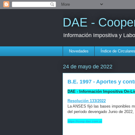
DAE - Cooper
Información Impositiva y Lab
Novedades
Índice de Circulare
24 de mayo de 2022
B.E. 1997 - Aportes y con
DAE - Información Impositiva On-Li
Resolución 133/2022
La ANSES fijó las bases imponibles mí
del período devengado Junio de 2022,
https://coop.dae.com.ar